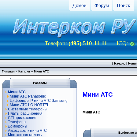
Домой
Форум
Поиск
Телефон:
(495) 510-11-11
ICQ:
|
Начало
|
Нови
Главная
»
Каталог
»
Мини АТС
Разделы
Мини АТС
Мини АТС
Мини АТС Panasonic
Цифровые IP мини АТС Samsung
Мини АТС LG-NORTEL
Системные телефоны
Мини АТС
Платы расширения
CTI приложения
Телефоны
Домофоны
Аксесуары к мини АТС
Выберите и
Монтажная мелочь