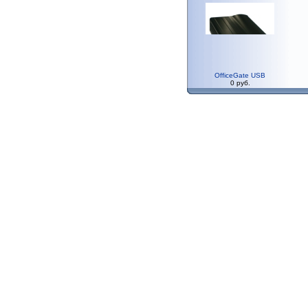
OfficeGate USB
0 руб.