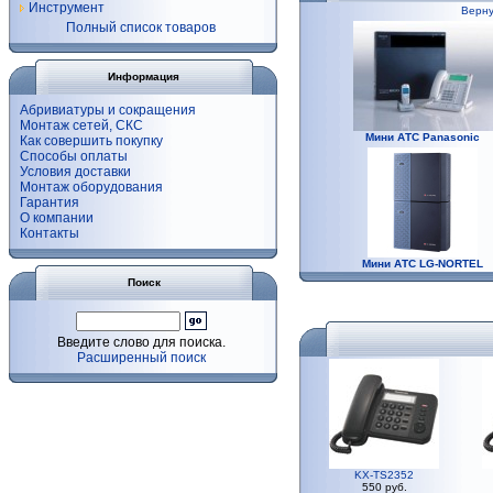
Инструмент
Верну
Полный список товаров
Информация
Абривиатуры и сокращения
Монтаж сетей, СКС
Мини АТС Panasonic
Как совершить покупку
Способы оплаты
Условия доставки
Монтаж оборудования
Гарантия
О компании
Контакты
Мини АТС LG-NORTEL
Поиск
Введите слово для поиска.
Расширенный поиск
KX-TS2352
550 руб.