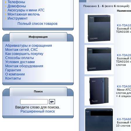
Телефоны
Домофоны
Показано
1
-
6
(всего
6
позиций)
Аксесуары к мини АТС
Наимено
Монтажная мелочь
Инструмент
Полный список товаров
KX-TDA1
Базовый б
TDA0108 н
Информация
Абривиатуры и сокращения
Монтаж сетей, СКС
Как совершить покупку
KX-TDA2
Способы оплаты
Базовый б
Условия доставки
TDA0104 н
слотов
Монтаж оборудования
Гарантия
О компании
Контакты
KX-TDA3
Мини АТС 
Поиск
слотов дл
+ 4 опцио
Введите слово для поиска.
Расширенный поиск
KX-TDA6
Базовый б
10 слотов