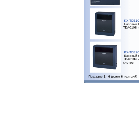
KX-TDE1
Базовый б
TDA0108 н
KX-TDE2
Базовый б
TDA0104 н
слотов
Показано
1
-
6
(всего
6
позиций)