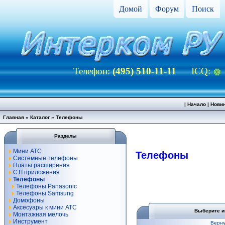
Домой
Форум
Поиск
Телефон:
(495) 510-11-11
ICQ:
|
Начало
|
Нови
Главная
»
Каталог
»
Телефоны
Разделы
Мини АТС
Телефоны
Системные телефоны
Платы расширения
CTI приложения
Телефоны
Телефоны Panasonic
Телефоны Samsung
Домофоны
Аксесуары к мини АТС
Выберите и
Монтажная мелочь
Инструмент
Верну