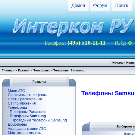
Домой
Форум
Поиск
Телефон:
(495) 510-11-11
ICQ:
|
Начало
|
Нови
Главная
»
Каталог
»
Телефоны
»
Телефоны Samsung
Разделы
Мини АТС
Телефоны Samsu
Системные телефоны
Платы расширения
CTI приложения
Телефоны
Телефоны Panasonic
Телефоны Samsung
Проводные телефоны Samsung
Домофоны
Выберите и
Аксесуары к мини АТС
Монтажная мелочь
Вернут