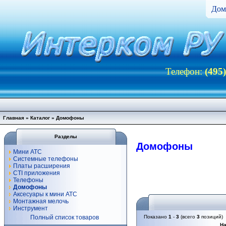
Дом
Телефон:
(495
Главная
»
Каталог
»
Домофоны
Разделы
Домофоны
Мини АТС
Системные телефоны
Платы расширения
CTI приложения
Телефоны
Домофоны
Аксесуары к мини АТС
Монтажная мелочь
Инструмент
Полный список товаров
Показано
1
-
3
(всего
3
позиций)
Н