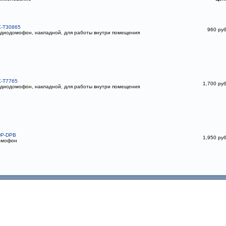
-T30865
960 ру
диодомофон, накладной, для работы внутри помещения
-T7765
1,700 ру
диодомофон, накладной, для работы внутри помещения
DP-DPB
1,950 ру
мофон