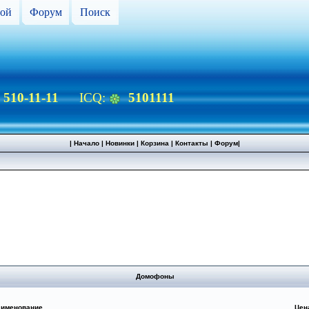
ой
Форум
Поиск
) 510-11-11
ICQ:
5101111
|
Начало
|
Новинки
|
Корзина
|
Контакты
|
Форум
|
Домофоны
аименование
Цен