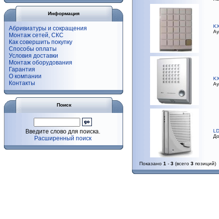
Информация
KX
Абривиатуры и сокращения
Ау
Монтаж сетей, СКС
Как совершить покупку
Способы оплаты
Условия доставки
Монтаж оборудования
Гарантия
О компании
KX
Контакты
Ау
Поиск
Введите слово для поиска.
L
До
Расширенный поиск
Показано
1
-
3
(всего
3
позиций)