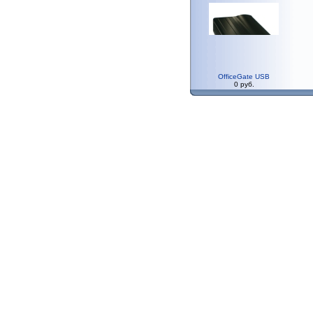
OfficeGate USB
0 руб.