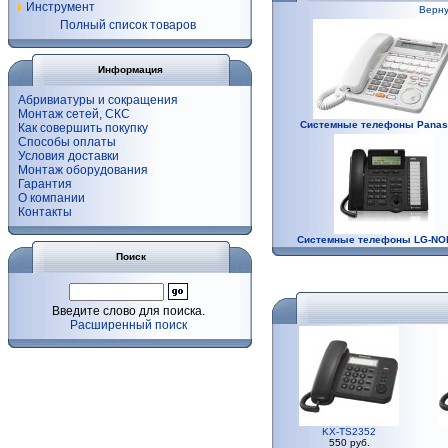
Инструмент
Верну
Полный список товаров
Информация
Абривиатуры и сокращения
Монтаж сетей, СКС
Системные телефоны Panas
Как совершить покупку
Способы оплаты
Условия доставки
Монтаж оборудования
Гарантия
О компании
Контакты
Системные телефоны LG-NO
Поиск
Введите слово для поиска.
Расширенный поиск
KX-TS2352
550 руб.