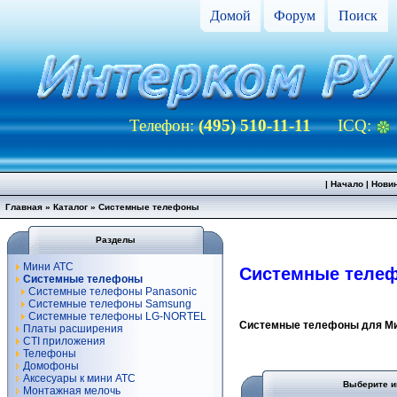
Домой
Форум
Поиск
Телефон:
(495) 510-11-11
ICQ:
|
Начало
|
Нови
Главная
»
Каталог
»
Системные телефоны
Разделы
Мини АТС
Системные теле
Системные телефоны
Системные телефоны Panasonic
Системные телефоны Samsung
Системные телефоны LG-NORTEL
Системные телефоны для М
Платы расширения
CTI приложения
Телефоны
Домофоны
Аксесуары к мини АТС
Выберите и
Монтажная мелочь