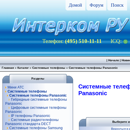
Домой
Форум
Поиск
Телефон:
(495) 510-11-11
ICQ:
|
Начало
|
Нови
Главная
»
Каталог
»
Системные телефоны
»
Системные телефоны Panasonic
Разделы
Системные теле
Мини АТС
Системные телефоны
Panasonic
Системные телефоны Panasonic
Гибридные системные телефоны
Panasonic
Цифровые системные телефоны
Panasonic
IP телефоны Panasonic
Системные радиотелефоны
Выберите и
Panasonic стандарта DECT
Системные телефоны Samsung
Вернуться в