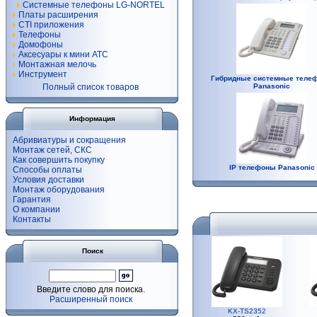
Системные телефоны LG-NORTEL
Платы расширения
CTI приложения
Телефоны
Домофоны
Аксесуары к мини АТС
Монтажная мелочь
Инструмент
Гибридные системные теле
Полный список товаров
Panasonic
Информация
Абривиатуры и сокращения
Монтаж сетей, СКС
Как совершить покупку
IP телефоны Panasonic
Способы оплаты
Условия доставки
Монтаж оборудования
Гарантия
О компании
Контакты
Поиск
Введите слово для поиска.
Расширенный поиск
KX-TS2352