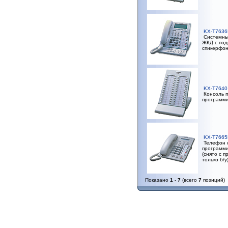
KX-T763
Системный
ЖКД с подс
спикерфон
KX-T7640
Консоль п
программи
KX-T766
Телефон 
программи
(снято с п
только б/у
Показано
1
-
7
(всего
7
позиций)