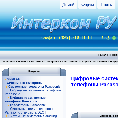
Домой
Форум
Поиск
Телефон:
(495) 510-11-11
ICQ:
|
Начало
|
Нови
Главная
»
Каталог
»
Системные телефоны
»
Системные телефоны Panasonic
»
Цифр
Разделы
Цифровые систе
Мини АТС
Системные телефоны
телефоны Panaso
Системные телефоны Panasonic
Гибридные системные телефоны
Panasonic
Цифровые системные
телефоны Panasonic
IP телефоны Panasonic
Системные радиотелефоны
Panasonic стандарта DECT
Системные телефоны Samsung
Цифровые си