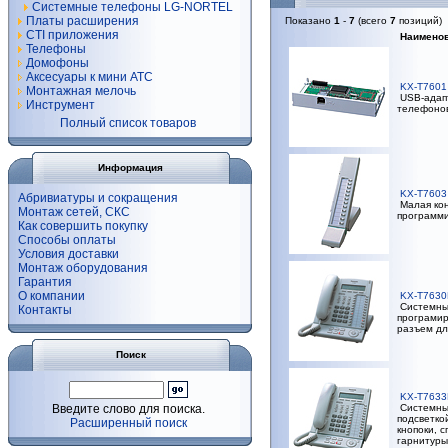
Системные телефоны LG-NORTEL
Платы расширения
Показано
1
-
7
(всего
7
позиций)
CTI приложения
Наимено
Телефоны
Домофоны
Аксесуары к мини АТС
KX-T7601
Монтажная мелочь
USB-адап
Инструмент
телефонов
Полный список товаров
Информация
KX-T7603
Абривиатуры и сокращения
Малая кон
Монтаж сетей, СКС
программи
Как совершить покупку
Способы оплаты
Условия доставки
Монтаж оборудования
Гарантия
О компании
KX-T763
Системны
Контакты
програмир
разъем дл
Поиск
KX-T763
Введите слово для поиска.
Системны
подсветко
Расширенный поиск
кнопоки, 
гарнитуры