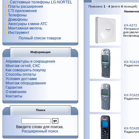
Системные телефоны LG-NORTEL
Платы расширения
Показано
1
-
4
(всего
4
позиций)
CTI приложения
Наимено
Телефоны
Домофоны
Аксесуары к мини АТС
KX-A272
Монтажная мелочь
Ретрансля
Инструмент
для увели
беспрово
Полный список товаров
Информация
Абривиатуры и сокращения
KX-TCA1
Монтаж сетей, СКС
Радиотел
Как совершить покупку
Способы оплаты
Условия доставки
Монтаж оборудования
Гарантия
О компании
KX-TCA2
Контакты
Радиотел
Поиск
Введите слово для поиска.
KX-TCA3
Расширенный поиск
Радиотел