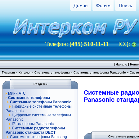
Домой
Форум
Поиск
Телефон:
(495) 510-11-11
ICQ:
|
Начало
|
Нови
Главная
»
Каталог
»
Системные телефоны
»
Системные телефоны Panasonic
»
Систе
Разделы
Системные ради
Мини АТС
Системные телефоны
Panasonic станда
Системные телефоны Panasonic
Гибридные системные телефоны
Panasonic
Цифровые системные телефоны
Panasonic
IP телефоны Panasonic
Системные радиотелефоны
Panasonic стандарта DECT
Системные телефоны Samsung
Системные радиот