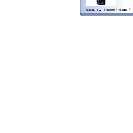
Показано
1
-
4
(всего
4
позиций)