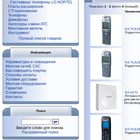
Системные телефоны LG-NORTEL
Платы расширения
Показано
1
-
4
(всего
4
позиций)
CTI приложения
Наимено
Телефоны
Домофоны
Аксесуары к мини АТС
Монтажная мелочь
KX-TCA1
Инструмент
Радиотел
Полный список товаров
Информация
Абривиатуры и сокращения
KX-TCA2
Монтаж сетей, СКС
Радиотел
Как совершить покупку
Способы оплаты
Условия доставки
Монтаж оборудования
Гарантия
О компании
KX-A272
Ретрансля
Контакты
для увели
беспрово
Поиск
Введите слово для поиска.
KX-TCA3
Расширенный поиск
Радиотел