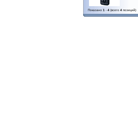
Показано
1
-
4
(всего
4
позиций)