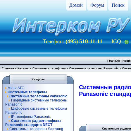
Домой
Форум
Поиск
Телефон:
(495) 510-11-11
ICQ:
|
Начало
|
Нови
Главная
»
Каталог
»
Системные телефоны
»
Системные телефоны Panasonic
»
Систе
Разделы
Системные ради
Мини АТС
Системные телефоны
Panasonic станда
Системные телефоны Panasonic
Гибридные системные телефоны
Panasonic
Цифровые системные телефоны
Panasonic
IP телефоны Panasonic
Системные радиотелефоны
Panasonic стандарта DECT
Системные телефоны Samsung
Системные радиот