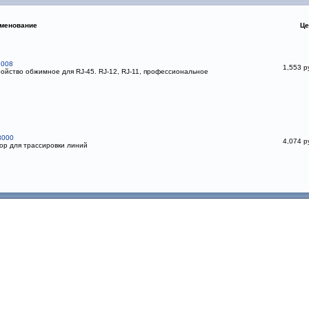
менование
Це
2008
1,553 р
ойство обжимное для RJ-45. RJ-12, RJ-11, профессиональное
3000
4,074 р
р для трассировки линий