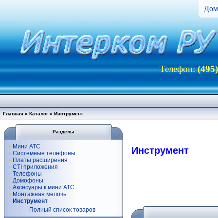
Дом
Телефон:
(495
Главная
»
Каталог
»
Инструмент
Разделы
Мини АТС
Инструмент
Системные телефоны
Платы расширения
CTI приложения
Телефоны
Домофоны
Аксесуары к мини АТС
Монтажная мелочь
Инструмент
Полный список товаров