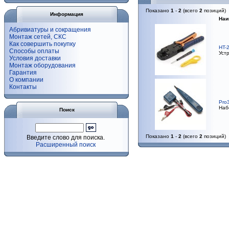
Показано
1
-
2
(всего
2
позиций)
Информация
Наи
Абривиатуры и сокращения
Монтаж сетей, СКС
Как совершить покупку
HT-
Способы оплаты
Устр
Условия доставки
Монтаж оборудования
Гарантия
О компании
Контакты
Pro
Набо
Поиск
Показано
1
-
2
(всего
2
позиций)
Введите слово для поиска.
Расширенный поиск