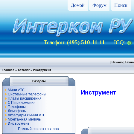
Домой
Форум
Поиск
Телефон:
(495) 510-11-11
ICQ:
|
Начало
|
Нови
Главная
»
Каталог
»
Инструмент
Разделы
Мини АТС
Инструмент
Системные телефоны
Платы расширения
CTI приложения
Телефоны
Домофоны
Аксесуары к мини АТС
Монтажная мелочь
Инструмент
Полный список товаров