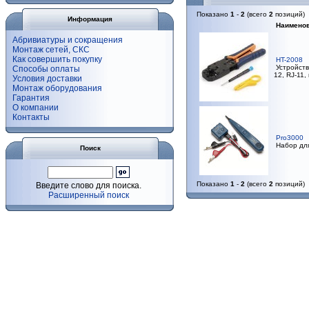
Показано
1
-
2
(всего
2
позиций)
Информация
Наимено
Абривиатуры и сокращения
Монтаж сетей, СКС
Как совершить покупку
HT-2008
Устройств
Способы оплаты
12, RJ-11
Условия доставки
Монтаж оборудования
Гарантия
О компании
Контакты
Pro3000
Набор для
Поиск
Показано
1
-
2
(всего
2
позиций)
Введите слово для поиска.
Расширенный поиск