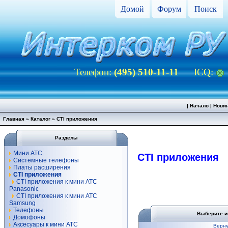
Домой
Форум
Поиск
Телефон:
(495) 510-11-11
ICQ:
|
Начало
|
Нови
Главная
»
Каталог
»
CTI приложения
Разделы
Мини АТС
CTI приложения
Системные телефоны
Платы расширения
CTI приложения
CTI приложения к мини АТС
Panasonic
CTI приложения к мини АТС
Samsung
Телефоны
Выберите и
Домофоны
Аксесуары к мини АТС
Верну