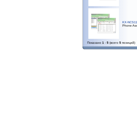
KX-NCS1
Phone Ass
Показано
1
-
5
(всего
5
позиций)