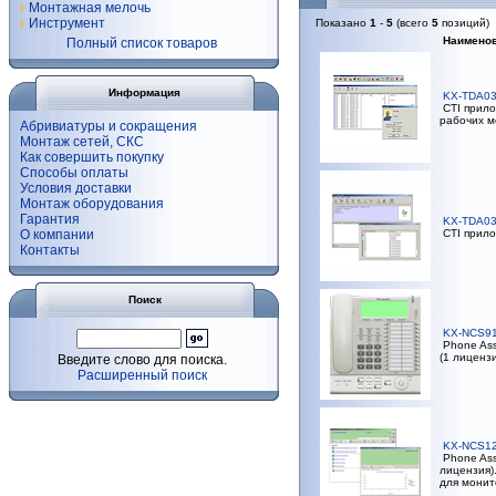
Монтажная мелочь
Инструмент
Показано
1
-
5
(всего
5
позиций)
Наименов
Полный список товаров
Информация
KX-TDA0
CTI прило
рабочих м
Абривиатуры и сокращения
Монтаж сетей, СКС
Как совершить покупку
Способы оплаты
Условия доставки
Монтаж оборудования
Гарантия
KX-TDA0
О компании
CTI прило
Контакты
Поиск
KX-NCS9
Phone Assi
(1 лиценз
Введите слово для поиска.
Расширенный поиск
KX-NCS1
Phone Ass
лицензия)
для монит