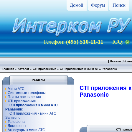
Домой
Форум
Поиск
Телефон:
(495) 510-11-11
ICQ:
|
Начало
|
Нови
Главная
»
Каталог
»
CTI приложения
»
CTI приложения к мини АТС Panasonic
Разделы
CTI приложения к
Мини АТС
Системные телефоны
Panasonic
Платы расширения
CTI приложения
CTI приложения к мини АТС
Panasonic
CTI приложения к мини АТС
Samsung
Телефоны
Домофоны
Аксесуары к мини АТС
CTI прило