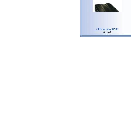
OfficeGate USB
0 руб.