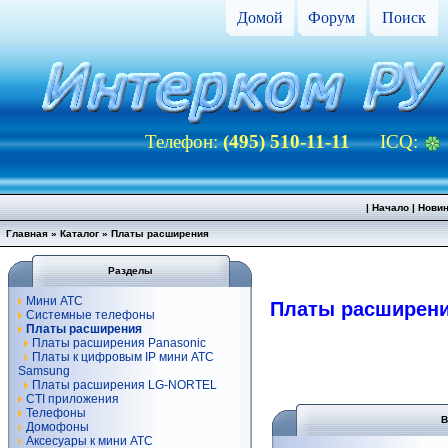
Домой
Форум
Поиск
Телефон:
(495) 510-11-11
ICQ:
|
Начало
|
Нови
Главная
»
Каталог
»
Платы расширения
Разделы
Мини АТС
Платы расширен
Системные телефоны
Платы расширения
Платы расширения Panasonic
Платы к цифровым IP мини АТС
Samsung
Платы расширения LG-NORTEL
CTI приложения
Телефоны
В
Домофоны
Аксесуары к мини АТС