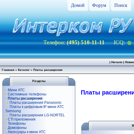
Домой
Форум
Поиск
Телефон:
(495) 510-11-11
ICQ:
|
Начало
|
Нови
Главная
»
Каталог
»
Платы расширения
Разделы
Мини АТС
Платы расширен
Системные телефоны
Платы расширения
Платы расширения Panasonic
Платы к цифровым IP мини АТС
Samsung
Платы расширения LG-NORTEL
CTI приложения
Телефоны
В
Домофоны
Аксесуары к мини АТС