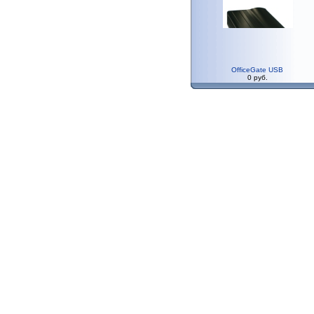
OfficeGate USB
0 руб.