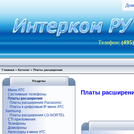
Дом
Телефон:
(495
Главная
»
Каталог
»
Платы расширения
Разделы
Мини АТС
Платы расширен
Системные телефоны
Платы расширения
Платы расширения Panasonic
Платы к цифровым IP мини АТС
Samsung
Платы расширения LG-NORTEL
CTI приложения
Телефоны
Домофоны
Аксесуары к мини АТС