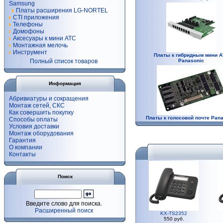
Samsung
Платы расширения LG-NORTEL
CTI приложения
Телефоны
Домофоны
Аксесуары к мини АТС
Монтажная мелочь
Инструмент
Платы к гибридным мини А
Полный список товаров
Panasonic
Информация
Абривиатуры и сокращения
Монтаж сетей, СКС
Как совершить покупку
Платы к голосовой почте Pana
Способы оплаты
Условия доставки
Монтаж оборудования
Гарантия
О компании
Контакты
Поиск
Введите слово для поиска.
Расширенный поиск
KX-TS2352
550 руб.