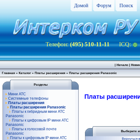
Домой
Форум
Поиск
Телефон:
(495) 510-11-11
ICQ:
|
Начало
|
Нови
Главная
»
Каталог
»
Платы расширения
»
Платы расширения Panasonic
Разделы
Мини АТС
Платы расширени
Системные телефоны
Платы расширения
Платы расширения Panasonic
Платы к гибридным мини АТС
Panasonic
Платы к цифровым IP мини АТС
Panasonic
Платы к голосовой почте
Выберите и
Panasonic
Платы к цифровым IP мини АТС
Вернуться 