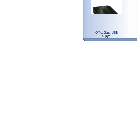
OfficeGate USB
0 руб.