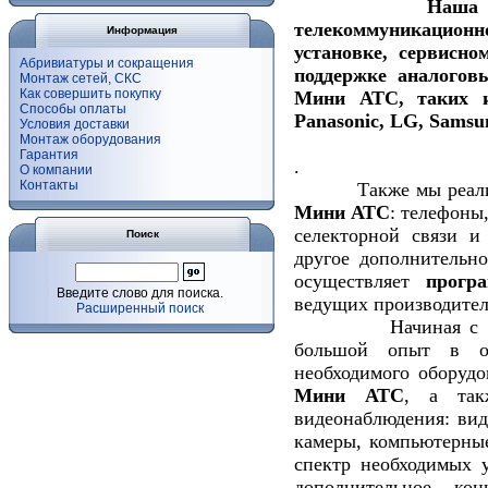
Наша компани
телекоммуникацио
Информация
установке, сервисно
Абривиатуры и сокращения
поддержке аналого
Монтаж сетей, СКС
Как совершить покупку
Мини АТС
, таких 
Способы оплаты
Panasonic, LG, Samsu
Условия доставки
Монтаж оборудования
Гарантия
.
О компании
Контакты
Также мы реализуе
Мини АТС
: телефоны
селекторной связи и
Поиск
другое дополнительн
осуществляет
прогр
Введите слово для поиска.
ведущих производител
Расширенный поиск
Начиная с 1998 
большой опыт в о
необходимого оборуд
Мини АТС
, а так
видеонаблюдения: вид
камеры, компьютерные
спектр необходимых 
дополнительное кон