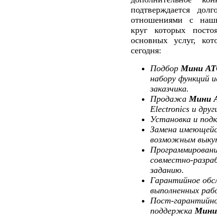
подтверждается дол
отношениями с наши
круг которых посто
основных услуг, кот
сегодня:
Подбор
Мини АТ
набору функций и
заказчика.
Продажа
Мини 
Electronics и дру
Установка и под
Замена имеющей
возможным выку
Программирован
совместно-разра
заданию.
Гарантийное об
выполненных раб
Пост-гарантийно
поддержка
Мини