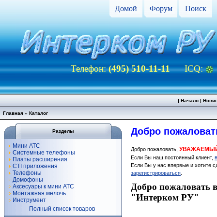
Домой
Форум
Поиск
Телефон:
(495) 510-11-11
ICQ:
|
Начало
|
Нови
Главная
»
Каталог
Добро пожаловат
Разделы
Мини АТС
УВАЖАЕМЫЙ
Добро пожаловать,
Системные телефоны
Если Вы наш постоянный клиент,
Платы расширения
Если Вы у нас впервые и хотите 
CTI приложения
Телефоны
зарегистрироваться
.
Домофоны
Добро пожаловать в
Аксесуары к мини АТС
Монтажная мелочь
"Интерком РУ"
Инструмент
Полный список товаров