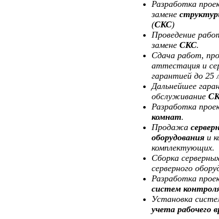
Разработка проек
замене
структур
(
СКС
)
Проведение работ
замене
СКС
.
Сдача работ, пр
аттестация и с
гарантией до 25 
Дальнейшее гара
обслуживание
С
Разработка прое
комнат
.
Продажа
сервер
оборудования
и к
комплектующих.
Сборка серверных
серверного обору
Разработка прое
систем контрол
Установка сист
учета рабочего 