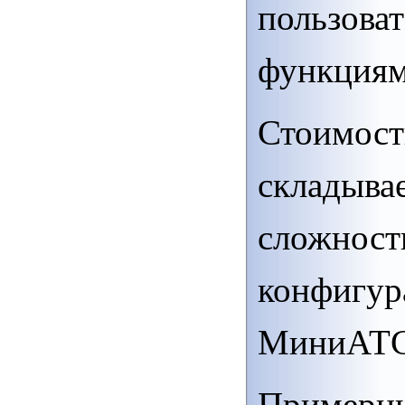
пользова
функциям
Стоимост
складывае
сложност
конфигур
МиниАТС
Примерны