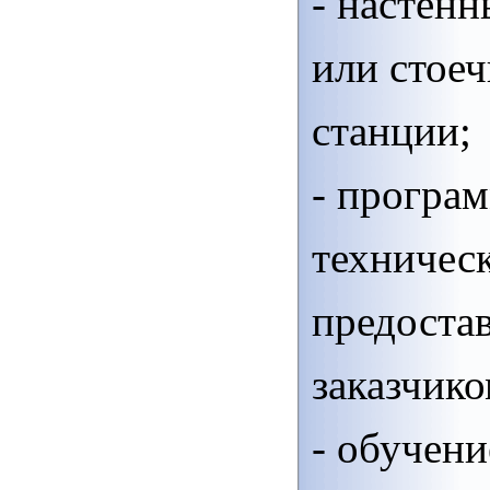
- настен
или стое
станции;
- програ
техничес
предоста
заказчико
- обучени