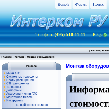
Домой
Форум
Поиск
Телефон:
(495) 510-11-11
ICQ:
|
Начало
|
Нови
Главная
»
Каталог
» Монтаж оборудования
Монтаж оборудов
Разделы
Мини АТС
Системные телефоны
Платы расширения
CTI приложения
Информа
Телефоны
Домофоны
Аксесуары к мини АТС
Монтажная мелочь
стоимост
Инструмент
Полный список товаров