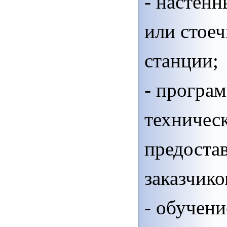
- настен
или стое
станции;
- програ
техничес
предоста
заказчико
- обучени