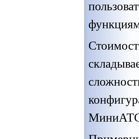
пользова
функциям
Стоимост
складывае
сложност
конфигур
МиниАТС
Примерны