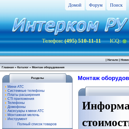
Домой
Форум
Поиск
Телефон:
(495) 510-11-11
ICQ:
|
Начало
|
Нови
Главная
»
Каталог
» Монтаж оборудования
Монтаж оборудов
Разделы
Мини АТС
Системные телефоны
Платы расширения
CTI приложения
Информа
Телефоны
Домофоны
Аксесуары к мини АТС
Монтажная мелочь
стоимост
Инструмент
Полный список товаров