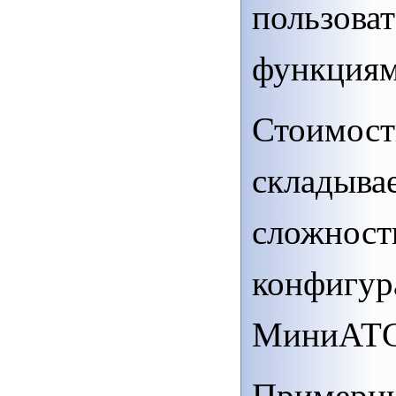
пользова
функциям
Стоимост
складывае
сложност
конфигур
МиниАТС
Примерны