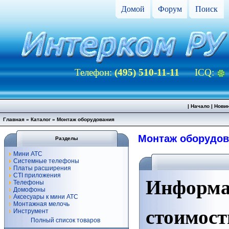
Домой
Форум
Поиск
Телефон:
(495) 510-11-11
ICQ:
|
Начало
|
Нови
Главная
»
Каталог
» Монтаж оборудования
Монтаж оборудов
Разделы
Мини АТС
Системные телефоны
Платы расширения
CTI приложения
Информа
Телефоны
Домофоны
Аксесуары к мини АТС
Монтажная мелочь
стоимост
Инструмент
Полный список товаров