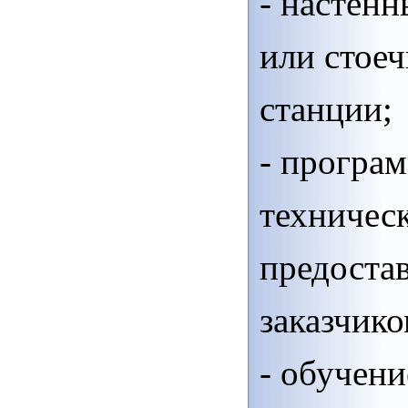
- настен
или стое
станции;
- програ
техничес
предоста
заказчико
- обучени