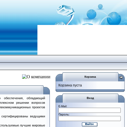
Корзина
Корзина пуста
 обеспечения, обладающий
Вход
плексном решении вопросов
E-Mail:
елекоммуникационных проектов
Пароль:
х сертифицированы ведущими
 используемые лучшие мировые