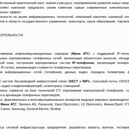
обственный практический опыт, знания и ресурсы, своевременное развитие новых нап
зволяют компании предлагать своим клиентам самые современные комплексны
изнес-эффект.
льности на рынке информационных технологий, компанией накоплен огромный опы
ов в области государственного управления, транспорта, науки образования, торгов
ЕЯТЕЛЬНОСТИ
уживание инфокоммуникационных серверов (
Мини АТС
) с поддержкой IP-техно
льных корпоративных телефонных сетей: организация абонентских выносов, объед
ной план, построение корпоративных систем
IP-телефонии
, организация телеф
 IP-сетях), минимизация стоимости телефонных переговоров.
ов информационных сетей (телефония, данные, видео, передача телеметрии,
С
систем беспроводной микросотовой связи (
DECT
и
WiFi
), голосовой почты (VOIC
м аудио и видеоконференций, селекторных совещаний.
ных сервисов на базе технологий CTI (приложения компьютерной телефонии): соз
си и архивации телефонных переговоров.
ых, факсимильных и многофункциональных аппаратов ведущих мировых производител
и
Мини АТС
: Siemens AG; Panasonic; Karel Electronics; LG Electronics; ФонексПро®; IT
; Canon; Samsung; General Electric; Brother.
са сетевой инфраструктуры предприятия: разработка проекта, монтаж, тестиро