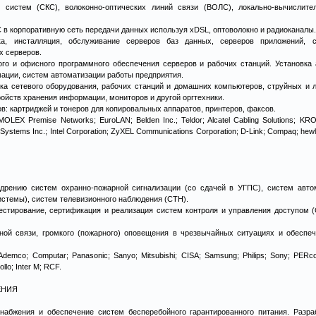
х систем (СКС), волоконно-оптических линий связи (ВОЛС), локально-вычислит
в корпоративную сеть передачи данных используя xDSL, оптоволокно и радиоканалы.
а, инсталляция, обслуживание серверов баз данных, серверов приложений, 
х серверов.
ого и офисного программного обеспечения серверов и рабочих станций. Установка
ации, систем автоматизации работы предприятия.
йка сетевого оборудования, рабочих станций и домашних компьютеров, струйных и л
ойств хранения информации, мониторов и другой оргтехники.
: картриджей и тонеров для копировальных аппаратов, принтеров, факсов.
LEX Premise Networks; EuroLAN; Belden Inc.; Teldor; Alcatel Cabling Solutions; KRO
 Systems Inc.; Intel Corporation; ZyXEL Communications Corporation; D-Link; Compaq; hewl
дрению систем охранно-пожарной сигнализации (со сдачей в УГПС), систем авто
стемы), систем телевизионного наблюдения (СТН).
тестирование, сертификация и реализация систем контроля и управления доступом (
ной связи, громкого (пожарного) оповещения в чрезвычайных ситуациях и обеспе
mco; Computar; Panasonic; Sanyo; Mitsubishi; CISA; Samsung; Philips; Sony; PERco; 
lo; Inter M; RCF.
ЕНИЯ
снабжения и обеспечение систем бесперебойного гарантированного питания. Разра