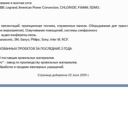
ование и монтаж сети.
BB; Legrand; American Power Conversion; CHLORIDE; FIAMM; SDMO.
 презентаций: проекционная техника, плазменные панели. Оборудования для тран
ые мероприятия). Озвучивание помещений, системы синфронного
, аудио конференц-связь.
sonic; 3M; Sanyo; Philips; Sony; Inter M; RCF.
ЗОВАННЫХ ПРОЕКТОВ ЗА ПОСЛЕДНИЕ 2 ГОДА
й поставщик кровельных материалов.
с" - завод по производству кровельных материалов.
обработке и продаже ювелирных укращений.
Страница добавлена 22 June 2005 г.