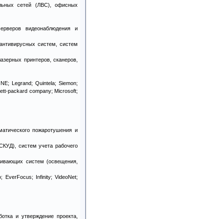
ельных сетей (ЛВС), офисных
серверов видеонаблюдения и
 антивирусных систем, систем
азерных принтеров, сканеров,
NE; Legrand; Quintela; Siemon;
ett-packard company; Microsoft;
матического пожаротушения и
СКУД), систем учета рабочего
чивающих систем (освещения,
EverFocus; Infinity; VideoNet;
ботка и утверждение проекта,