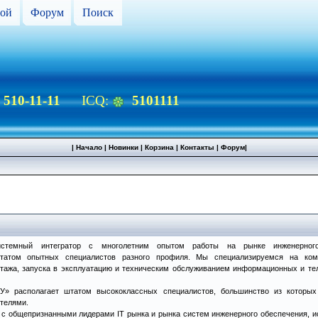
ой
Форум
Поиск
) 510-11-11
ICQ:
5101111
|
Начало
|
Новинки
|
Корзина
|
Контакты
|
Форум
|
темный интегратор с многолетним опытом работы на рынке инженерного
татом опытных специалистов разного профиля. Мы специализируемся на ком
онтажа, запуска в эксплуатацию и техническим обслуживанием информационных и т
» располагает штатом высококлассных специалистов, большинство из которы
телями.
и с общепризнанными лидерами IT рынка и рынка систем инженерного обеспечения,