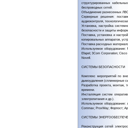
структурированных кабельны
беспроводных сетей.
Объединение разнесенных ЛВС 
Серверные решения: поставк
аудиоконтроля, технологически
Установка, настройка системн
безопасности и защиты информ
Поставка, установка и настро
копировальных аппаратов, устр
Поставка расходных материалов
Используемое оборудование: MO
Efapel; 3Com Corporation; Cisco
Novell.
СИСТЕМЫ БЕЗОПАСНОСТИ
Комплекс мероприятий по вне
дымоудаления (сплинкерные си
Разработка проекта, монтаж, 
времени.
Инсталляция систем оператив
электропитания и др.).
Используемое оборудование: Ade
Commax; ProxWay; Форпост; Apol
СИСТЕМЫ ЭНЕРГООБЕСПЕЧ
Реконструкция сетей электро