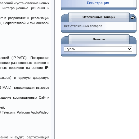
Регистрация
равлений и установление новых
е интеграционные решения и
Отложенные товары
т в разработке и реализации
ли, нефтегазовой и финансовой
Нет отложенных товаров.
Валюта
логий (IP-УАТС). Построение
инение разнесенных офисов в
онных сервисов на основе
IP-
 факсов) в единую цифровую
E MAIL), тарификации вызовов
дание корпоративных Call- и
ей.
S Telecom; Polycom Audio/Video;
вание и аудит, сертификация