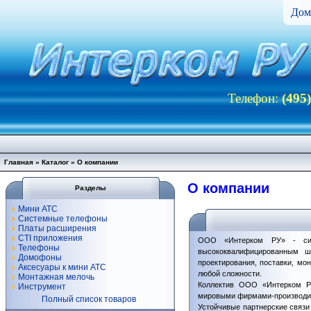
Дом
Телефон:
(495
Главная
»
Каталог
» О компании
О компании
Разделы
Мини АТС
Системные телефоны
Платы расширения
CTI приложения
ООО «Интерком РУ» - сис
Телефоны
высококвалифицированным ш
Домофоны
проектирования, поставки, м
Аксесуары к мини АТС
любой сложности.
Монтажная мелочь
Коллектив ООО «Интерком РУ
Инструмент
мировыми фирмами-производи
Полный список товаров
Устойчивые партнерские связ