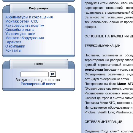
продукты и технологии, свой с
партнерских отношений, по
Информация
гарантировать максимальный б
Абривиатуры и сокращения
За много лет успешной деяте
Монтаж сетей, СКС
технологически сложных проект
Как совершить покупку
сферах.
Способы оплаты
Условия доставки
ОСНОВНЫЕ НАПРАВЛЕНИЯ Д
Монтаж оборудования
Гарантия
ТЕЛЕКОММУНИКАЦИИ
О компании
Контакты
Поставка, установка и обсл
территориально-распределите
Поиск
единый корпоративный номер
телефонии
(передачи голоса в
Объединение различных вид
сеть(мультисервисные сети).
Введите слово для поиска.
Расширенный поиск
Построение на базе
Мини АТ
(биллинговые системы), систе
Расширение основных телефон
Contact-центров и систем запи
Поставка Мини АТС, телефонн
Используемое оборудование 
Phobos; Stealth Line; Plantronics
СЕТЕВАЯ ИНТЕГРАЦИЯ
Создание "под ключ" комплек