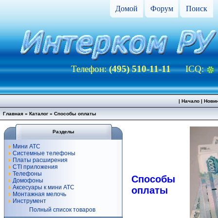
Домой
Форум
Поиск
Телефон:
(495) 510-11-11
ICQ:
|
Начало
|
Нови
Главная
»
Каталог
» Способы оплаты
Разделы
Мини АТС
Системные телефоны
Платы расширения
CTI приложения
Телефоны
Способы
Домофоны
Аксесуары к мини АТС
оплаты
Монтажная мелочь
Инструмент
Полный список товаров