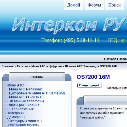
Домой
Форум
Поиск
Телефон:
(495) 510-11-11
ICQ:
|
Начало
|
Нови
Главная
»
Каталог
»
Мини АТС
»
Цифровые IP мини АТС Samsung
»
OS7200 16M
OS7200 16M
Разделы
Мини АТС
категории Ци
Мини АТС Panasonic
Цифровые IP мини АТС Samsung
Мини АТС LG-NORTEL
Системные телефоны
Платы расширения
Плата расширения на 16 внутр
CTI приложения
Телефоны
аналоговых линий с функцией
Домофоны
"message waiting"
Аксесуары к мини АТС
Монтажная мелочь