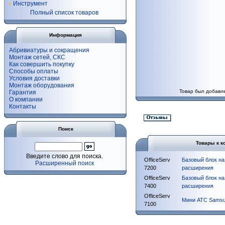
Инструмент
Полный список товаров
Информация
Абривиатуры и сокращения
Монтаж сетей, СКС
Как совершить покупку
Способы оплаты
Условия доставки
Монтаж оборудования
Товар был добавле
Гарантия
О компании
Контакты
Поиск
Товары к к
Введите слово для поиска.
OfficeServ
Базовый блок на
Расширенный поиск
7200
расширения
OfficeServ
Базовый блок на
7400
расширения
OfficeServ
Мини АТС Samsu
7100