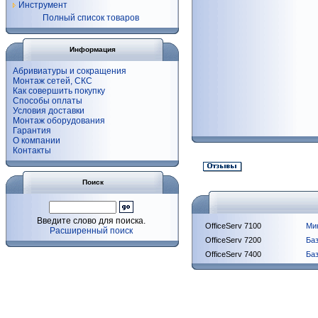
Инструмент
Полный список товаров
Информация
Абривиатуры и сокращения
Монтаж сетей, СКС
Как совершить покупку
Способы оплаты
Условия доставки
Монтаж оборудования
Гарантия
О компании
Контакты
Поиск
Введите слово для поиска.
OfficeServ 7100
Ми
Расширенный поиск
OfficeServ 7200
Ба
OfficeServ 7400
Ба