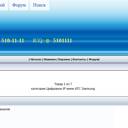
ой
Форум
Поиск
) 510-11-11
ICQ:
5101111
|
Начало
|
Новинки
|
Корзина
|
Контакты
|
Форум
|
Товар 1 из 7
категории Цифровые IP мини АТС Samsung
каналов