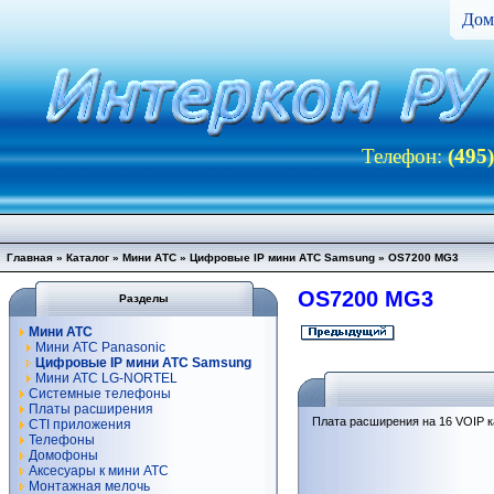
Дом
Телефон:
(495
Главная
»
Каталог
»
Мини АТС
»
Цифровые IP мини АТС Samsung
»
OS7200 MG3
OS7200 MG3
Разделы
Мини АТС
Мини АТС Panasonic
Цифровые IP мини АТС Samsung
Мини АТС LG-NORTEL
Системные телефоны
Платы расширения
Плата расширения на 16 VOIP 
CTI приложения
Телефоны
Домофоны
Аксесуары к мини АТС
Монтажная мелочь