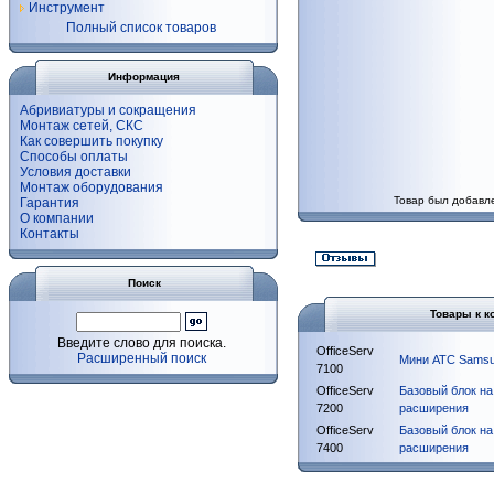
Инструмент
Полный список товаров
Информация
Абривиатуры и сокращения
Монтаж сетей, СКС
Как совершить покупку
Способы оплаты
Условия доставки
Монтаж оборудования
Товар был добавле
Гарантия
О компании
Контакты
Поиск
Товары к к
Введите слово для поиска.
OfficeServ
Расширенный поиск
Мини АТС Samsu
7100
OfficeServ
Базовый блок на
7200
расширения
OfficeServ
Базовый блок на
7400
расширения