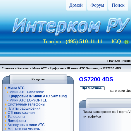
Домой
Форум
Поиск
Телефон:
(495) 510-11-11
ICQ:
|
Начало
|
Нови
Главная
»
Каталог
»
Мини АТС
»
Цифровые IP мини АТС Samsung
»
OS7200 4DS
OS7200 4DS
Разделы
Мини АТС
категории Ци
Мини АТС Panasonic
Цифровые IP мини АТС Samsung
Мини АТС LG-NORTEL
Системные телефоны
Платы расширения
Плата расширения на 4 порта 
CTI приложения
Телефоны
интерфейса
Домофоны
Аксесуары к мини АТС
Монтажная мелочь