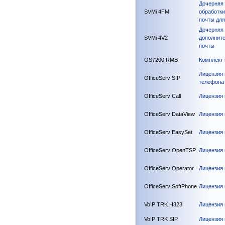
Дочерняя 
SVMi 4FM
обработки
почты для
Дочерняя 
SVMi 4V2
дополните
почты
OS7200 RMB
Комплект 
Лицензия 
OfficeServ SIP
телефона 
OfficeServ Call
Лицензия 
OfficeServ DataView
Лицензия 
OfficeServ EasySet
Лицензия 
OfficeServ OpenTSP
Лицензия 
OfficeServ Operator
Лицензия 
OfficeServ SoftPhone
Лицензия 
VoIP TRK H323
Лицензия 
VoIP TRK SIP
Лицензия 