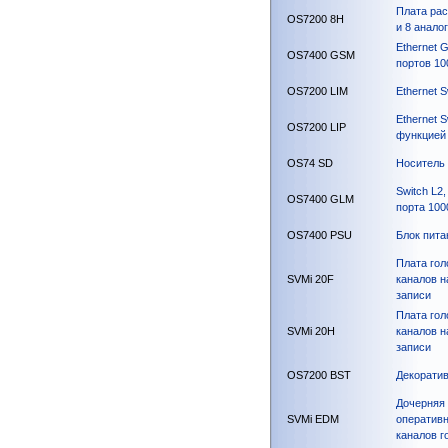
Плата ра
OS7200 8H
и 8 анало
Ethernet G
OS7400 GSM
портов 1
OS7200 LIM
Ethernet S
Ethernet S
OS7200 LIP
функцией
OS74 SD
Носитель
Switch L2
OS7400 GLM
порта 10
OS7400 PSU
Блок пита
Плата гол
SVMi 20F
каналов н
записи
Плата гол
SVMi 20H
каналов н
записи
OS7200 BST
Декоратив
Дочерняя
SVMi EDM
оперативн
каналов г