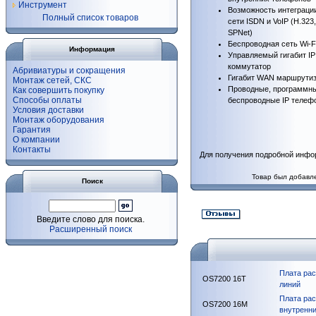
Инструмент
Возможность интеграци
Полный список товаров
сети ISDN и VoIP (H.323,
SPNet)
Беспроводная сеть Wi-F
Информация
Управляемый гигабит I
коммутатор
Абривиатуры и сокращения
Гигабит WAN маршрути
Монтаж сетей, СКС
Проводные, программн
Как совершить покупку
Способы оплаты
беспроводные IP телеф
Условия доставки
Монтаж оборудования
Гарантия
О компании
Контакты
Для получения подробной инфо
Товар был добавле
Поиск
Введите слово для поиска.
Расширенный поиск
Плата ра
OS7200 16T
линий
Плата рас
OS7200 16M
внутренни