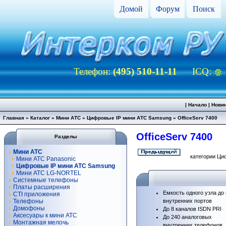
Домой
Форум
Поиск
Телефон:
(495) 510-11-11
ICQ:
|
Начало
|
Нови
Главная
»
Каталог
»
Мини АТС
»
Цифровые IP мини АТС Samsung
»
OfficeServ 7400
OfficeServ 7400
Разделы
Мини АТС
категории Ци
Мини АТС Panasonic
Цифровые IP мини АТС Samsung
Мини АТС LG-NORTEL
Системные телефоны
Платы расширения
Емкость одного узла до
CTI приложения
Телефоны
внутренних портов
Домофоны
До 8 каналов ISDN PRI
Аксесуары к мини АТС
До 240 аналоговых
Монтажная мелочь
внутренних телефонов