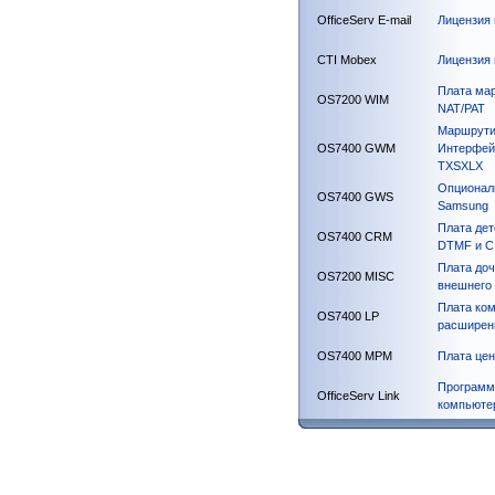
OfficeServ E-mail
Лицензия 
CTI Mobex
Лицензия 
Плата мар
OS7200 WIM
NAT/PAT
Маршрутиз
OS7400 GWM
Интерфейс
TXSXLX
Опционал
OS7400 GWS
Samsung
Плата дет
OS7400 CRM
DTMF и C
Плата до
OS7200 MISC
внешнего 
Плата ко
OS7400 LP
расширен
OS7400 MPM
Плата цен
Программа
OfficeServ Link
компьюте