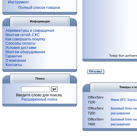
Инструмент
Полный список товаров
Информация
Абривиатуры и сокращения
Монтаж сетей, СКС
Как совершить покупку
Способы оплаты
Условия доставки
Монтаж оборудования
Товар был добавле
Гарантия
О компании
Контакты
Поиск
Товары к к
Введите слово для поиска.
OfficeServ
Расширенный поиск
Мини АТС Samsu
7100
OfficeServ
Базовый блок на
7200
расширения
OfficeServ
Базовый блок на
7400
расширения