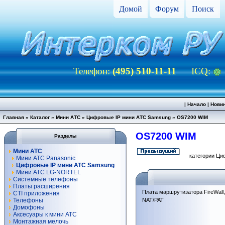
Домой
Форум
Поиск
Телефон:
(495) 510-11-11
ICQ:
|
Начало
|
Нови
Главная
»
Каталог
»
Мини АТС
»
Цифровые IP мини АТС Samsung
»
OS7200 WIM
OS7200 WIM
Разделы
Мини АТС
категории Ци
Мини АТС Panasonic
Цифровые IP мини АТС Samsung
Мини АТС LG-NORTEL
Системные телефоны
Платы расширения
Плата маршрутизатора FireWall,
CTI приложения
Телефоны
NAT/PAT
Домофоны
Аксесуары к мини АТС
Монтажная мелочь