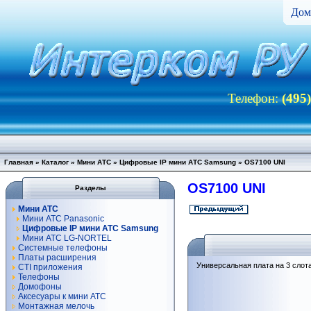
Дом
Телефон:
(495
Главная
»
Каталог
»
Мини АТС
»
Цифровые IP мини АТС Samsung
»
OS7100 UNI
OS7100 UNI
Разделы
Мини АТС
Мини АТС Panasonic
Цифровые IP мини АТС Samsung
Мини АТС LG-NORTEL
Системные телефоны
Платы расширения
Универсальная плата на 3 слот
CTI приложения
Телефоны
Домофоны
Аксесуары к мини АТС
Монтажная мелочь