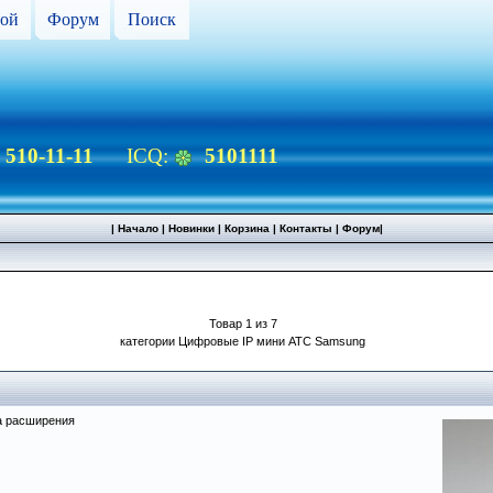
ой
Форум
Поиск
) 510-11-11
ICQ:
5101111
|
Начало
|
Новинки
|
Корзина
|
Контакты
|
Форум
|
Товар 1 из 7
категории Цифровые IP мини АТС Samsung
а расширения