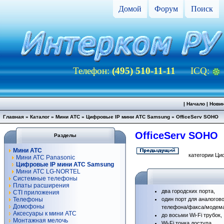
Домой
Форум
Поиск
Телефон:
(495) 510-11-11
ICQ:
|
Начало
|
Нови
Главная
»
Каталог
»
Мини АТС
»
Цифровые IP мини АТС Samsung
»
OfficeServ SOHO
OfficeServ SOHO
Разделы
Мини АТС
категории Ци
Мини АТС Panasonic
Цифровые IP мини АТС Samsung
Мини АТС LG-NORTEL
Системные телефоны
Платы расширения
два городских порта,
CTI приложения
Телефоны
один порт для аналогов
Домофоны
телефона/факса/модем
Аксесуары к мини АТС
до восьми
Wi-Fi
трубок,
Монтажная мелочь
Wi-Fi
точка доступа