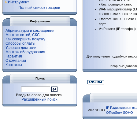
Инструмент
к беспроводной сети,
Полный список товаров
WAN маршрутизатор (Et
10/100
T-Base
, DHCP, NA
Ethernet 10/100
T-Base
L
Информация
порт,
VoIP шлюз (IP телефон).
Абривиатуры и сокращения
Монтаж сетей, СКС
Как совершить покупку
Способы оплаты
Условия доставки
Монтаж оборудования
Гарантия
Для получения подробной инфо
О компании
Контакты
Товар был добавле
Поиск
Введите слово для поиска.
Расширенный поиск
IP Радиотлефон ста
WIP SOHO
OfficeServ SOHO