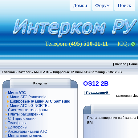
Домой
Форум
Поиск
Телефон:
(495) 510-11-11
ICQ:
|
Начало
|
Нови
Главная
»
Каталог
»
Мини АТС
»
Цифровые IP мини АТС Samsung
»
OS12 2B
OS12 2B
Разделы
Мини АТС
категории Ци
Мини АТС Panasonic
Цифровые IP мини АТС Samsung
Мини АТС LG-NORTEL
Системные телефоны
Платы расширения
Плата расширения на 2 канала
CTI приложения
Телефоны
BRI.
Домофоны
Аксесуары к мини АТС
Монтажная мелочь