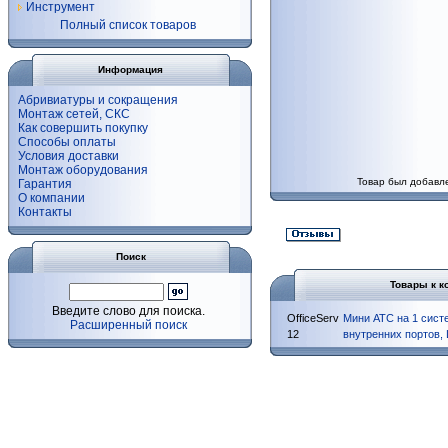
Инструмент
Полный список товаров
Информация
Абривиатуры и сокращения
Монтаж сетей, СКС
Как совершить покупку
Способы оплаты
Условия доставки
Монтаж оборудования
Товар был добавле
Гарантия
О компании
Контакты
Поиск
Товары к к
Введите слово для поиска.
OfficeServ
Мини АТС на 1 сист
Расширенный поиск
12
внутренних портов, 