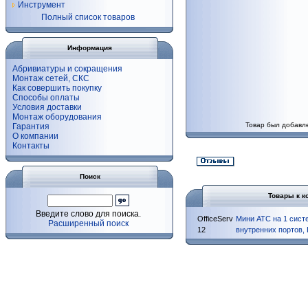
Инструмент
Полный список товаров
Информация
Абривиатуры и сокращения
Монтаж сетей, СКС
Как совершить покупку
Способы оплаты
Условия доставки
Монтаж оборудования
Товар был добавле
Гарантия
О компании
Контакты
Поиск
Товары к к
Введите слово для поиска.
OfficeServ
Мини АТС на 1 сист
Расширенный поиск
12
внутренних портов, 