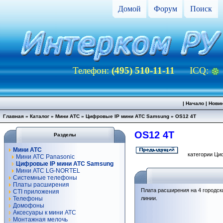
Домой
Форум
Поиск
Телефон:
(495) 510-11-11
ICQ:
|
Начало
|
Нови
Главная
»
Каталог
»
Мини АТС
»
Цифровые IP мини АТС Samsung
»
OS12 4T
OS12 4T
Разделы
Мини АТС
категории Ци
Мини АТС Panasonic
Цифровые IP мини АТС Samsung
Мини АТС LG-NORTEL
Системные телефоны
Платы расширения
Плата расширения на 4 городск
CTI приложения
Телефоны
линии.
Домофоны
Аксесуары к мини АТС
Монтажная мелочь