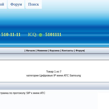
ой
Форум
Поиск
) 510-11-11
ICQ:
5101111
|
Начало
|
Новинки
|
Корзина
|
Контакты
|
Форум
|
Товар 1 из 7
категории Цифровые IP мини АТС Samsung
транка по протоколу SIP к мини АТС