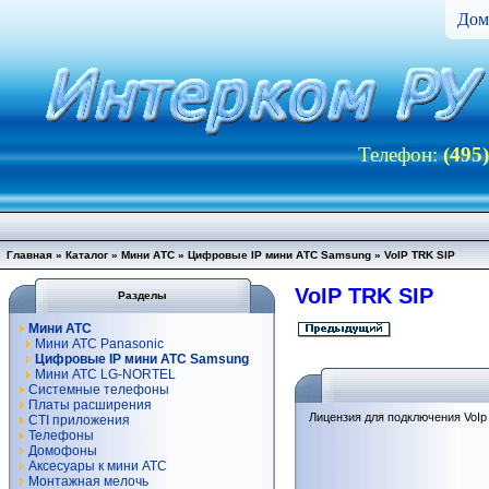
Дом
Телефон:
(495
Главная
»
Каталог
»
Мини АТС
»
Цифровые IP мини АТС Samsung
»
VoIP TRK SIP
VoIP TRK SIP
Разделы
Мини АТС
Мини АТС Panasonic
Цифровые IP мини АТС Samsung
Мини АТС LG-NORTEL
Системные телефоны
Платы расширения
Лицензия для подключения VoIp 
CTI приложения
Телефоны
Домофоны
Аксесуары к мини АТС
Монтажная мелочь