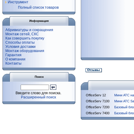
Инструмент
Полный список товаров
Информация
Абривиатуры и сокращения
Монтаж сетей, СКС
Как совершить покупку
Способы оплаты
Условия доставки
Монтаж оборудования
Гарантия
О компании
Контакты
Поиск
Введите слово для поиска.
OfficeServ 12
Мини АТС на 
Расширенный поиск
OfficeServ 7100
Мини АТС Sa
OfficeServ 7200
Базовый бло
OfficeServ 7400
Базовый бло