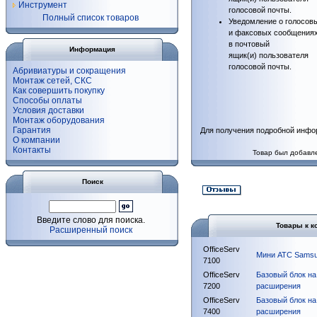
Инструмент
голосовой почты.
Полный список товаров
Уведомление о голосов
и факсовых сообщения
в почтовый
Информация
ящик(и) пользователя
голосовой почты.
Абривиатуры и сокращения
Монтаж сетей, СКС
Как совершить покупку
Способы оплаты
Условия доставки
Монтаж оборудования
Гарантия
Для получения подробной инфо
О компании
Контакты
Товар был добавле
Поиск
Введите слово для поиска.
Товары к к
Расширенный поиск
OfficeServ
Мини АТС Samsu
7100
OfficeServ
Базовый блок на
7200
расширения
OfficeServ
Базовый блок на
7400
расширения