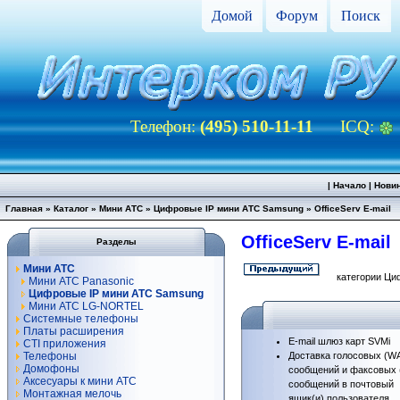
Домой
Форум
Поиск
Телефон:
(495) 510-11-11
ICQ:
|
Начало
|
Нови
Главная
»
Каталог
»
Мини АТС
»
Цифровые IP мини АТС Samsung
»
OfficeServ E-mail
OfficeServ E-mail
Разделы
Мини АТС
категории Ци
Мини АТС Panasonic
Цифровые IP мини АТС Samsung
Мини АТС LG-NORTEL
Системные телефоны
Платы расширения
E-mail шлюз карт SVMi
CTI приложения
Телефоны
Доставка голосовых (W
Домофоны
сообщений и факсовых 
Аксесуары к мини АТС
сообщений в почтовый
Монтажная мелочь
ящик(и) пользователя