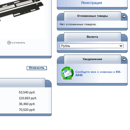
Регистрация
Отложенные товары
Нет отложенных товаров.
Валюта
Уведомления
Сообщите мне о новинках и
KX-
A242
53,540 руб.
119,663 руб.
36,460 руб.
70,520 руб.