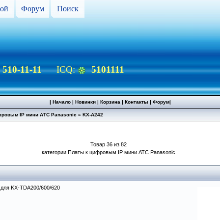
ой
Форум
Поиск
) 510-11-11
ICQ:
5101111
|
Начало
|
Новинки
|
Корзина
|
Контакты
|
Форум
|
фровым IP мини АТС Panasonic
»
KX-A242
Товар 36 из 82
категории Платы к цифровым IP мини АТС Panasonic
) для KX-TDA200/600/620