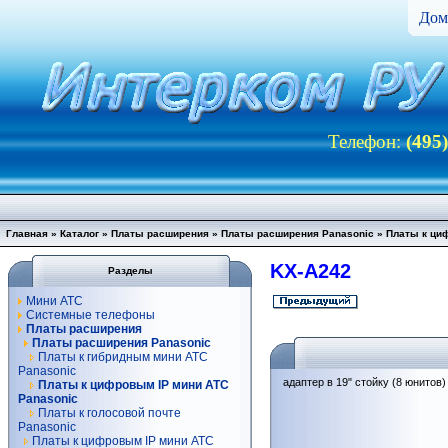
Дом
Телефон:
(495
Главная
»
Каталог
»
Платы расширения
»
Платы расширения Panasonic
»
Платы к ци
KX-A242
Разделы
Мини АТС
Системные телефоны
Платы расширения
Платы расширения Panasonic
Платы к гибридным мини АТС
Panasonic
адаптер в 19" стойку (8 юнитов
Платы к цифровым IP мини АТС
Panasonic
Платы к голосовой почте
Panasonic
Платы к цифровым IP мини АТС