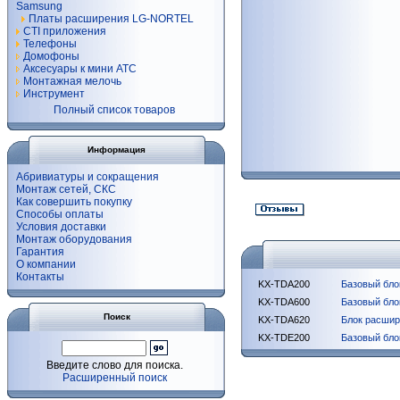
Samsung
Платы расширения LG-NORTEL
CTI приложения
Телефоны
Домофоны
Аксесуары к мини АТС
Монтажная мелочь
Инструмент
Полный список товаров
Информация
Абривиатуры и сокращения
Монтаж сетей, СКС
Как совершить покупку
Способы оплаты
Условия доставки
Монтаж оборудования
Гарантия
О компании
Контакты
KX-TDA200
Базовый бло
KX-TDA600
Базовый блок
Поиск
KX-TDA620
Блок расшире
KX-TDE200
Базовый бло
Введите слово для поиска.
Расширенный поиск