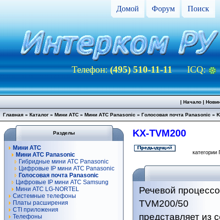
Домой
Форум
Поиск
Телефон:
(495) 510-11-11
ICQ:
|
Начало
|
Нови
Главная
»
Каталог
»
Мини АТС
»
Мини АТС Panasonic
»
Голосовая почта Panasonic
»
K
KX-TVM200
Разделы
Мини АТС
категории 
Мини АТС Panasonic
Гибридные мини АТС Panasonic
Цифровые IP мини АТС Panasonic
Голосовая почта Panasonic
Цифровые IP мини АТС Samsung
Речевой процесс
Мини АТС LG-NORTEL
Системные телефоны
TVM200/50
Платы расширения
CTI приложения
представляет из 
Телефоны