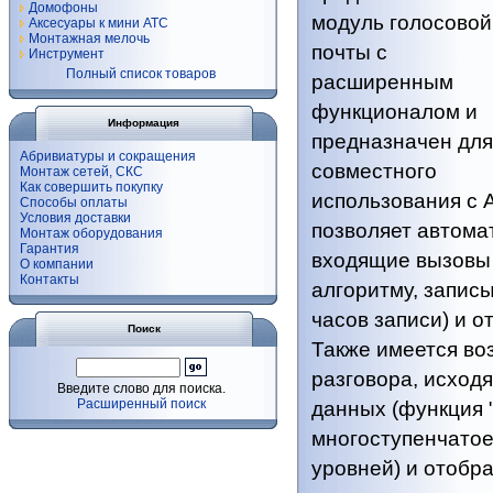
Домофоны
модуль голосовой
Аксесуары к мини АТС
Монтажная мелочь
почты с
Инструмент
Полный список товаров
расширенным
функционалом и
Информация
предназначен для
Абривиатуры и сокращения
совместного
Монтаж сетей, СКС
Как совершить покупку
использования с 
Способы оплаты
Условия доставки
позволяет автома
Монтаж оборудования
Гарантия
входящие вызовы
О компании
Контакты
алгоритму, запис
часов записи) и от
Поиск
Также имеется во
разговора, исход
Введите слово для поиска.
Расширенный поиск
данных (функция 
многоступенчатое
уровней) и отоб