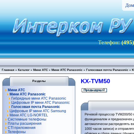
Дом
Телефон:
(495
Главная
»
Каталог
»
Мини АТС
»
Мини АТС Panasonic
»
Голосовая почта Panasonic
»
K
KX-TVM50
Разделы
Мини АТС
Мини АТС Panasonic
Гибридные мини АТС Panasonic
Цифровые IP мини АТС Panasonic
Голосовая почта Panasonic
Цифровые IP мини АТС Samsung
Речевой процессор TVM200/50 
Мини АТС LG-NORTEL
Системные телефоны
функционалом и предназначен д
Платы расширения
автоматически распределять в
CTI приложения
1000 часов записи) и отправлят
Телефоны
обзвона и сбора данных (функц