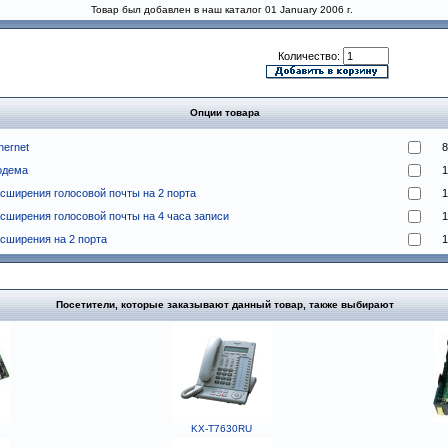
Товар был добавлен в наш каталог 01 January 2006 г.
Количество:
Опции товара
hernet
8
одема
1
сширения голосовой почты на 2 порта
1
сширения голосовой почты на 4 часа записи
1
сширения на 2 порта
1
Посетители, которые заказывают данный товар, также выбирают
KX-T7630RU