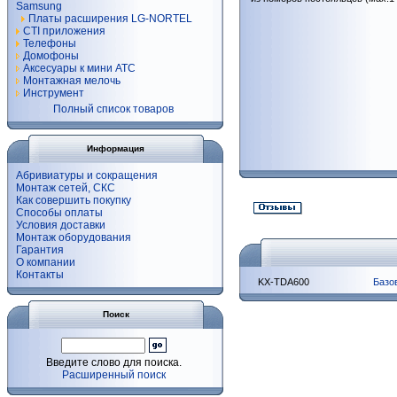
Samsung
Платы расширения LG-NORTEL
CTI приложения
Телефоны
Домофоны
Аксесуары к мини АТС
Монтажная мелочь
Инструмент
Полный список товаров
Информация
Абривиатуры и сокращения
Монтаж сетей, СКС
Как совершить покупку
Способы оплаты
Условия доставки
Монтаж оборудования
Гарантия
О компании
Контакты
KX-TDA600
Базо
Поиск
Введите слово для поиска.
Расширенный поиск