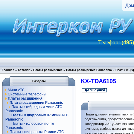
Дом
Телефон:
(495
Главная
»
Каталог
»
Платы расширения
»
Платы расширения Panasonic
»
Платы к ци
KX-TDA6105
Разделы
Мини АТС
Системные телефоны
Платы расширения
Платы расширения Panasonic
Платы к гибридным мини АТС
Panasonic
Плата дополнительной памяти 
Платы к цифровым IP мини АТС
Panasonic
подключения), предоставления 
Платы к голосовой почте
координатор и 31 участник) кон
Panasonic
системы, выбора языка для вы
Платы к цифровым IP мини АТС
из номеров постояльцев (мах.1