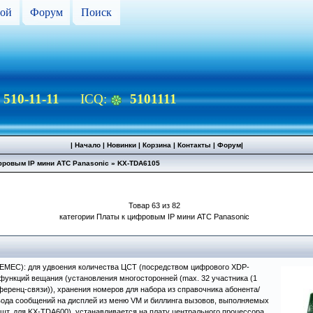
ой
Форум
Поиск
) 510-11-11
ICQ:
5101111
|
Начало
|
Новинки
|
Корзина
|
Контакты
|
Форум
|
фровым IP мини АТС Panasonic
»
KX-TDA6105
Товар 63 из 82
категории Платы к цифровым IP мини АТС Panasonic
(EMEC): для удвоения количества ЦСТ (посредством цифрового XDP-
функций вещания (установления многосторонней (max. 32 участника (1
ференц-связи)), хранения номеров для набора из справочника абонента/
вода сообщений на дисплей из меню VM и биллинга вызовов, выполняемых
 шт. для KX-TDA600), устанавливается на плату центрального процессора