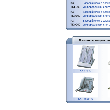
KX-
Базовый блок c блок
TDE200
универсальных слот
KX-
Базовый блок с блок
TDA100
универсальных слот
KX-
Базовый блок c блок
TDA200
универсальных слот
Посетители, которые за
KX-T7640
KX-T7630RU