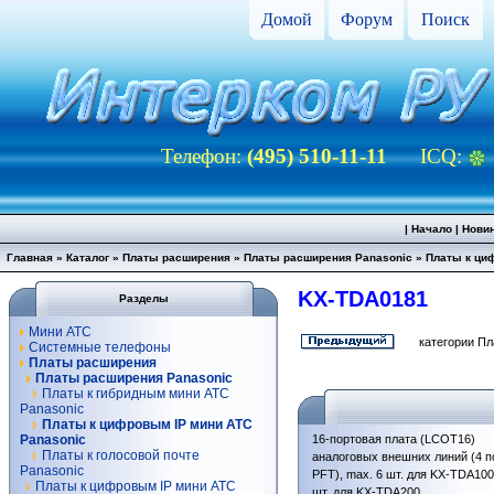
Домой
Форум
Поиск
Телефон:
(495) 510-11-11
ICQ:
|
Начало
|
Нови
Главная
»
Каталог
»
Платы расширения
»
Платы расширения Panasonic
»
Платы к ци
KX-TDA0181
Разделы
Мини АТС
категории П
Системные телефоны
Платы расширения
Платы расширения Panasonic
Платы к гибридным мини АТС
Panasonic
Платы к цифровым IP мини АТС
Panasonic
16-портовая плата (LCOT16)
Платы к голосовой почте
аналоговых внешних линий (4 п
Panasonic
PFT), max. 6 шт. для KX-TDA100
Платы к цифровым IP мини АТС
шт. для KX-TDA200