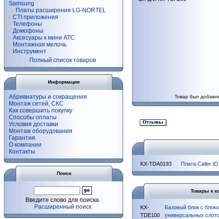
Samsung
Платы расширения LG-NORTEL
CTI приложения
Телефоны
Домофоны
Аксесуары к мини АТС
Монтажная мелочь
Инструмент
Полный список товаров
Информация
Абривиатуры и сокращения
Товар был добавле
Монтаж сетей, СКС
Как совершить покупку
Способы оплаты
Условия доставки
Монтаж оборудования
Гарантия
О компании
Контакты
KX-TDA0193
Плата Caller ID
Поиск
Товары к к
Введите слово для поиска.
Расширенный поиск
KX-
Базовый блок с блок
TDE100
универсальных слот