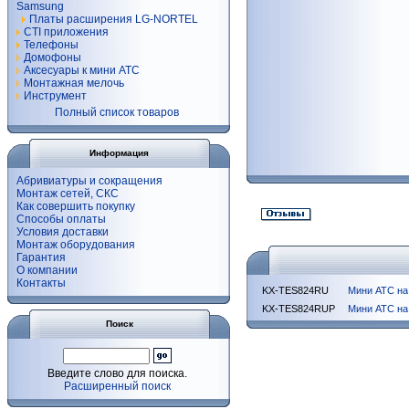
Samsung
Платы расширения LG-NORTEL
CTI приложения
Телефоны
Домофоны
Аксесуары к мини АТС
Монтажная мелочь
Инструмент
Полный список товаров
Информация
Абривиатуры и сокращения
Монтаж сетей, СКС
Как совершить покупку
Способы оплаты
Условия доставки
Монтаж оборудования
Гарантия
О компании
Контакты
KX-TES824RU
Мини АТС на 
KX-TES824RUP
Мини АТС на 
Поиск
Введите слово для поиска.
Расширенный поиск