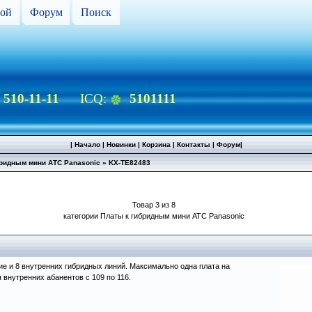
ой
Форум
Поиск
) 510-11-11
ICQ:
5101111
|
Начало
|
Новинки
|
Корзина
|
Контакты
|
Форум
|
бридным мини АТС Panasonic
»
KX-TE82483
Товар 3 из 8
категории Платы к гибридным мини АТС Panasonic
ие и 8 внутренних гибридных линий. Mаксимально одна плата на
внутренних абанентов с 109 по 116.