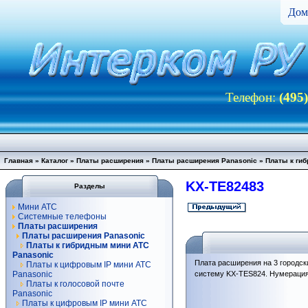
Дом
Телефон:
(495
Главная
»
Каталог
»
Платы расширения
»
Платы расширения Panasonic
»
Платы к ги
KX-TE82483
Разделы
Мини АТС
Системные телефоны
Платы расширения
Платы расширения Panasonic
Платы к гибридным мини АТС
Panasonic
Плата расширения на 3 городск
Платы к цифровым IP мини АТС
Panasonic
систему KX-TES824. Нумерация 
Платы к голосовой почте
Panasonic
Платы к цифровым IP мини АТС