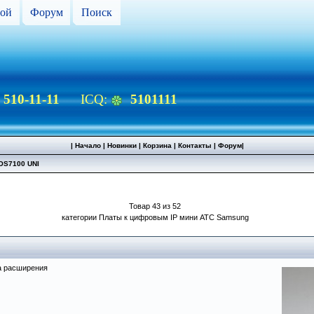
ой
Форум
Поиск
) 510-11-11
ICQ:
5101111
|
Начало
|
Новинки
|
Корзина
|
Контакты
|
Форум
|
OS7100 UNI
Товар 43 из 52
категории Платы к цифровым IP мини АТС Samsung
а расширения