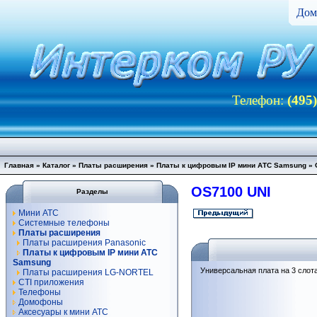
Дом
Телефон:
(495
Главная
»
Каталог
»
Платы расширения
»
Платы к цифровым IP мини АТС Samsung
»
OS7100 UNI
Разделы
Мини АТС
Системные телефоны
Платы расширения
Платы расширения Panasonic
Платы к цифровым IP мини АТС
Samsung
Универсальная плата на 3 слот
Платы расширения LG-NORTEL
CTI приложения
Телефоны
Домофоны
Аксесуары к мини АТС