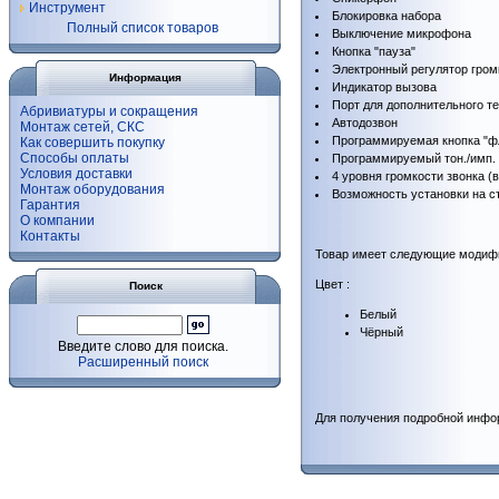
Инструмент
Блокировка набора
Полный список товаров
Выключение микрофона
Кнопка "пауза"
Электронный регулятор гром
Информация
Индикатор вызова
Порт для дополнительного т
Абривиатуры и сокращения
Автодозвон
Монтаж сетей, СКС
Программируемая кнопка "фл
Как совершить покупку
Способы оплаты
Программируемый тон./имп.
Условия доставки
4 уровня громкости звонка (
Монтаж оборудования
Возможность установки на с
Гарантия
О компании
Контакты
Товар имеет следующие модиф
Цвет :
Поиск
Белый
Чёрный
Введите слово для поиска.
Расширенный поиск
Для получения подробной инфо