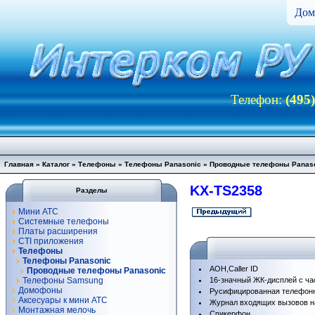
Дом
Телефон:
(495
Главная
»
Каталог
»
Телефоны
»
Телефоны Panasonic
»
Проводные телефоны Panas
KX-TS2358
Разделы
Мини АТС
Системные телефоны
Платы расширения
CTI приложения
Телефоны
Телефоны Panasonic
АОН,Caller ID
Проводные телефоны Panasonic
Телефоны Samsung
16-значный ЖК-дисплей с ч
Домофоны
Русифицированная телефонн
Аксесуары к мини АТС
Журнал входящих вызовов н
Монтажная мелочь
Спикерфон