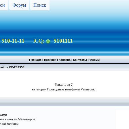
ой
Форум
Поиск
) 510-11-11
ICQ:
5101111
|
Начало
|
Новинки
|
Корзина
|
Контакты
|
Форум
|
onic
»
KX-TS2358
Товар 1 из 7
категории Проводные телефоны Panasonic
асами
ая книга на 50 номеров
а 50 записей