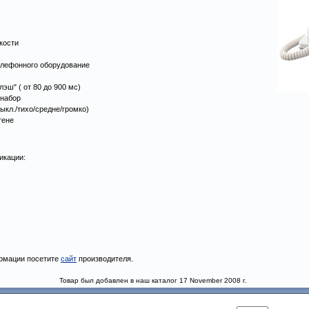
кости
елефонного оборудование
эш" ( от 80 до 900 мс)
 набор
выкл./тихо/средне/громко)
тене
икации:
рмации посетите
сайт
производителя.
Товар был добавлен в наш каталог 17 November 2008 г.