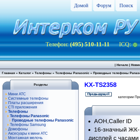
Домой
Форум
Поиск
Телефон:
(495) 510-11-11
ICQ:
|
Начало
|
Нови
Главная
»
Каталог
»
Телефоны
»
Телефоны Panasonic
»
Проводные телефоны Panas
KX-TS2358
Разделы
Мини АТС
категории Пр
Системные телефоны
Платы расширения
CTI приложения
Телефоны
Телефоны Panasonic
АОН,Caller ID
Проводные телефоны Panasonic
Телефоны Samsung
16-значный ЖК-
Домофоны
Аксесуары к мини АТС
дисплей с часами
Монтажная мелочь