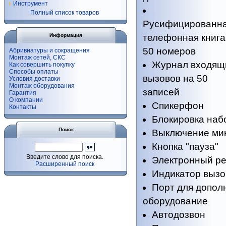
Инструмент
Полный список товаров
Русифицированн
Информация
телефонная книга
50 номеров
Абривиатуры и сокращения
Монтаж сетей, СКС
Журнал входящ
Как совершить покупку
Способы оплаты
вызовов на 50
Условия доставки
Монтаж оборудования
записей
Гарантия
О компании
Спикерфон
Контакты
Блокировка наб
Поиск
Выключение ми
Кнопка "пауза"
Введите слово для поиска.
Электронный ре
Расширенный поиск
Индикатор вызо
Порт для допол
оборудование
Автодозвон