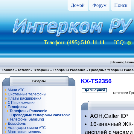
Домой
Форум
Поиск
Телефон:
(495) 510-11-11
ICQ:
|
Начало
|
Нови
Главная
»
Каталог
»
Телефоны
»
Телефоны Panasonic
»
Проводные телефоны Panas
KX-TS2356
Разделы
Мини АТС
категории Пр
Системные телефоны
Платы расширения
CTI приложения
Телефоны
Телефоны Panasonic
АОН,Caller ID*
Проводные телефоны Panasonic
Телефоны Samsung
16-значный ЖК-
Домофоны
Аксесуары к мини АТС
дисплей с часами
Монтажная мелочь