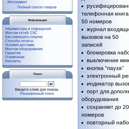
Инструмент
русифицирован
Полный список товаров
телефонная книга
Информация
50 номеров
журнал входящ
Абривиатуры и сокращения
Монтаж сетей, СКС
вызовов на 50
Как совершить покупку
Способы оплаты
записей
Условия доставки
Монтаж оборудования
блокировка наб
Гарантия
О компании
выключение ми
Контакты
кнопка "пауза"
Поиск
электронный ре
индикатор вызо
Введите слово для поиска.
порт для допол
Расширенный поиск
оборудования
сохраняет до 2
номеров
повторный набо