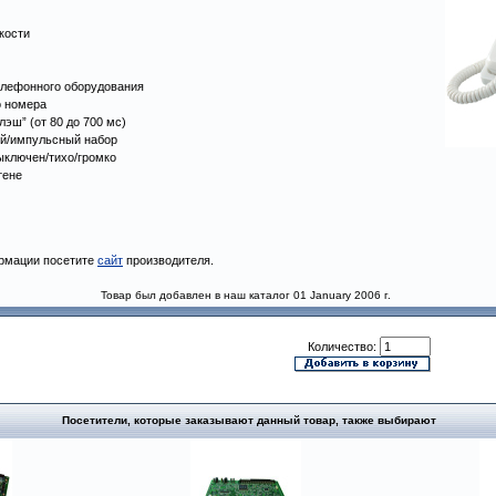
кости
елефонного оборудования
о номера
эш” (от 80 до 700 мс)
й/импульсный набор
ыключен/тихо/громко
тене
рмации посетите
сайт
производителя.
Товар был добавлен в наш каталог 01 January 2006 г.
Количество:
Посетители, которые заказывают данный товар, также выбирают