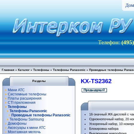
Дом
Телефон:
(495
Главная
»
Каталог
»
Телефоны
»
Телефоны Panasonic
»
Проводные телефоны Panas
KX-TS2362
Разделы
Мини АТС
Системные телефоны
Платы расширения
CTI приложения
Телефоны
Телефоны Panasonic
16-значный ЖК-дисплей с ч
Проводные телефоны Panasonic
Телефоны Samsung
Однокнопочный набор, 20 н
Домофоны
Ускоренный набор, 10 номер
Аксесуары к мини АТС
Блокировка набора
Монтажная мелочь
Выключение микрофона