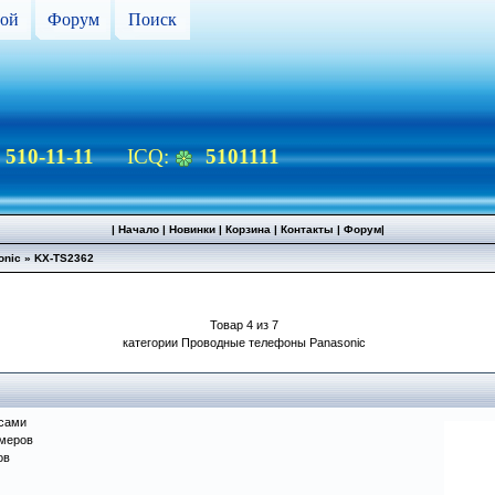
ой
Форум
Поиск
) 510-11-11
ICQ:
5101111
|
Начало
|
Новинки
|
Корзина
|
Контакты
|
Форум
|
onic
»
KX-TS2362
Товар 4 из 7
категории Проводные телефоны Panasonic
асами
омеров
ов