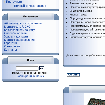
Инструмент
Разъем для гарнитуры
Полный список товаров
Электронный регулятор гром
Индикатор вызова
Кнопка ”пауза”
Информация
Порт для дополнительного т
Повторный набор последнег
Абривиатуры и сокращения
Программируемая кнопка ”фл
Монтаж сетей, СКС
Программируемый тональны
Как совершить покупку
Способы оплаты
3 уровня громкости звонка в
Условия доставки
Возможность установки на с
Монтаж оборудования
Гарантия
О компании
Контакты
Для получения подробной инфо
Поиск
Введите слово для поиска.
Расширенный поиск