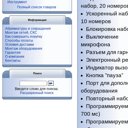
Инструмент
набор, 20 номеро
Полный список товаров
Ускоренный наб
Информация
10 номеров
Блокировка наб
Абривиатуры и сокращения
Монтаж сетей, СКС
Выключение
Как совершить покупку
Способы оплаты
микрофона
Условия доставки
Монтаж оборудования
Разъем для гар
Гарантия
О компании
Электронный ре
Контакты
Индикатор вызо
Поиск
Кнопка ”пауза”
Порт для допол
Введите слово для поиска.
оборудования
Расширенный поиск
Повторный набо
Программируема
700 мс)
Программируем