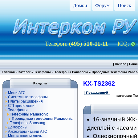
Домой
Форум
Поиск
Телефон:
(495) 510-11-11
ICQ:
|
Начало
|
Нови
Главная
»
Каталог
»
Телефоны
»
Телефоны Panasonic
»
Проводные телефоны Panas
KX-TS2362
Разделы
Мини АТС
категории Пр
Системные телефоны
Платы расширения
CTI приложения
Телефоны
Телефоны Panasonic
16-значный ЖК-
Проводные телефоны Panasonic
Телефоны Samsung
дисплей с часами
Домофоны
Аксесуары к мини АТС
Однокнопочный
Монтажная мелочь