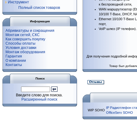
Инструмент
к беспроводной сети,
Полный список товаров
WAN маршрутизатор (Et
10/100
T-Base
, DHCP, NA
Ethernet 10/100
T-Base
L
Информация
порт,
VoIP шлюз (IP телефон).
Абривиатуры и сокращения
Монтаж сетей, СКС
Как совершить покупку
Способы оплаты
Условия доставки
Монтаж оборудования
Гарантия
Для получения подробной инфо
О компании
Контакты
Товар был добавле
Поиск
Введите слово для поиска.
Расширенный поиск
IP Радиотлефон ста
WIP SOHO
OfficeServ SOHO