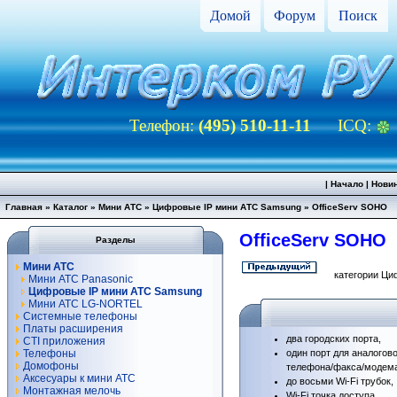
Домой
Форум
Поиск
Телефон:
(495) 510-11-11
ICQ:
|
Начало
|
Нови
Главная
»
Каталог
»
Мини АТС
»
Цифровые IP мини АТС Samsung
»
OfficeServ SOHO
OfficeServ SOHO
Разделы
Мини АТС
категории Ци
Мини АТС Panasonic
Цифровые IP мини АТС Samsung
Мини АТС LG-NORTEL
Системные телефоны
Платы расширения
два городских порта,
CTI приложения
Телефоны
один порт для аналогов
Домофоны
телефона/факса/модем
Аксесуары к мини АТС
до восьми
Wi-Fi
трубок,
Монтажная мелочь
Wi-Fi
точка доступа