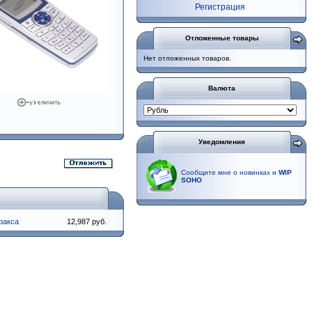
Регистрация
Отложенные товары
Нет отложенных товаров.
Валюта
Уведомления
Сообщите мне о новинках и
WIP
SOHO
 факса
12,987 руб.