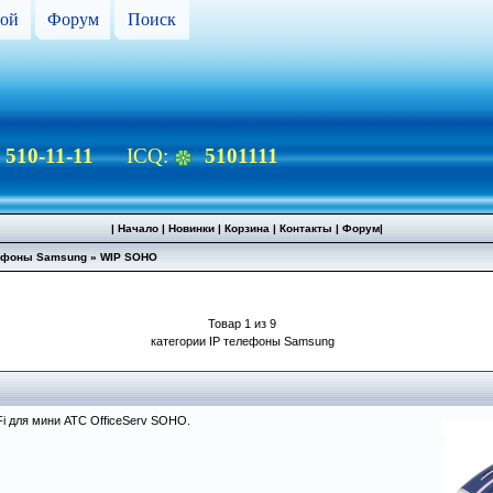
ой
Форум
Поиск
) 510-11-11
ICQ:
5101111
|
Начало
|
Новинки
|
Корзина
|
Контакты
|
Форум
|
лефоны Samsung
»
WIP SOHO
Товар 1 из 9
категории IP телефоны Samsung
Fi для мини АТС OfficeServ SOHO.