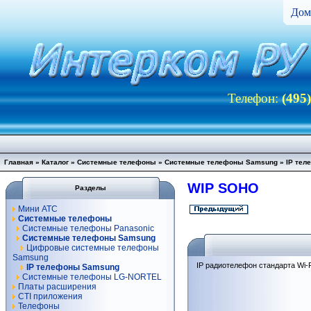
Дом
Телефон:
(495
Главная
»
Каталог
»
Системные телефоны
»
Системные телефоны Samsung
»
IP те
WIP SOHO
Разделы
Мини АТС
Системные телефоны
Системные телефоны Panasonic
Системные телефоны Samsung
Цифровые системные телефоны
Samsung
IP радиотелефон стандарта Wi-
IP телефоны Samsung
Системные телефоны LG-NORTEL
Платы расширения
CTI приложения
Телефоны