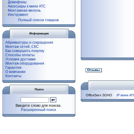
Домофоны
Аксесуары к мини АТС
Монтажная мелочь
Инструмент
Полный список товаров
Информация
Абривиатуры и сокращения
Монтаж сетей, СКС
Как совершить покупку
Способы оплаты
Условия доставки
Монтаж оборудования
Гарантия
О компании
Контакты
Поиск
OfficeServ SOHO
IP мини АТ
Введите слово для поиска.
Расширенный поиск