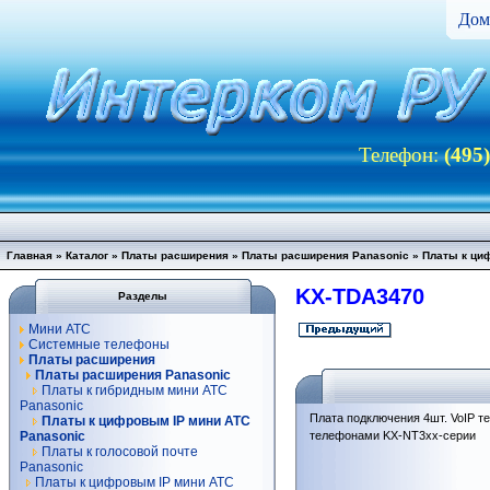
Дом
Телефон:
(495
Главная
»
Каталог
»
Платы расширения
»
Платы расширения Panasonic
»
Платы к ци
KX-TDA3470
Разделы
Мини АТС
Системные телефоны
Платы расширения
Платы расширения Panasonic
Платы к гибридным мини АТС
Panasonic
Плата подключения 4шт. VoIP т
Платы к цифровым IP мини АТС
Panasonic
телефонами KX-NT3хх-серии
Платы к голосовой почте
Panasonic
Платы к цифровым IP мини АТС