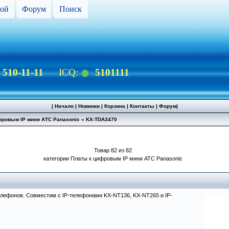
ой
Форум
Поиск
) 510-11-11
ICQ:
5101111
|
Начало
|
Новинки
|
Корзина
|
Контакты
|
Форум
|
фровым IP мини АТС Panasonic
»
KX-TDA3470
Товар 82 из 82
категории Платы к цифровым IP мини АТС Panasonic
елефонов. Совместим с IP-телефонами KX-NT136, KX-NT265 и IP-