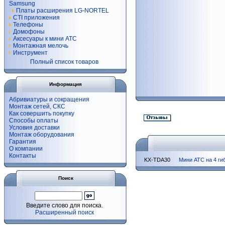
Samsung
Платы расширения LG-NORTEL
CTI приложения
Телефоны
Домофоны
Аксесуары к мини АТС
Монтажная мелочь
Инструмент
Полный список товаров
Информация
Абривиатуры и сокращения
Монтаж сетей, СКС
Как совершить покупку
Способы оплаты
Условия доставки
Монтаж оборудования
Гарантия
О компании
Контакты
KX-TDA30
Мини АТС на 4 ги
Поиск
Введите слово для поиска.
Расширенный поиск